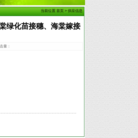
当前位置:
首页
>
供应信息
棠绿化苗接穗、海棠嫁接
 点击量：