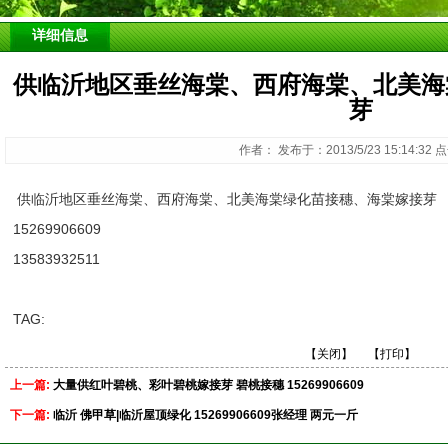
详细信息
供临沂地区垂丝海棠、西府海棠、北美海
芽
作者： 发布于：2013/5/23 15:14:32
供临沂地区垂丝海棠、西府海棠、北美海棠绿化苗接穗、海棠嫁接芽
15269906609
13583932511
TAG:
【关闭】
【打印】
上一篇:
大量供红叶碧桃、彩叶碧桃嫁接芽 碧桃接穗 15269906609
下一篇:
临沂 佛甲草|临沂屋顶绿化 15269906609张经理 两元一斤