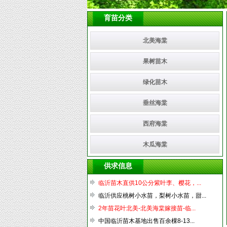
育苗分类
北美海棠
果树苗木
绿化苗木
垂丝海棠
西府海棠
木瓜海棠
供求信息
临沂苗木直供10公分紫叶李、樱花，...
临沂供应桃树小水苗，梨树小水苗，甜...
2年苗花叶北美-北美海棠嫁接苗-临...
中国临沂苗木基地出售百余棵8-13...