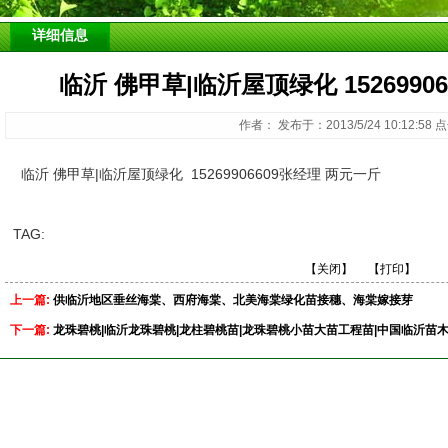
详细信息
临沂 佛甲草|临沂屋顶绿化 1526990
作者： 发布于：2013/5/24 10:12:58
临沂 佛甲草|临沂屋顶绿化 15269906609张经理 两元一斤
TAG:
【关闭】
【打印】
上一篇:
供临沂地区垂丝海棠、西府海棠、北美海棠绿化苗接穗、海棠嫁接芽
下一篇:
龙珠碧桃|临沂龙珠碧桃|龙柱碧桃苗|龙珠碧桃小苗大苗工程苗|中国临沂苗