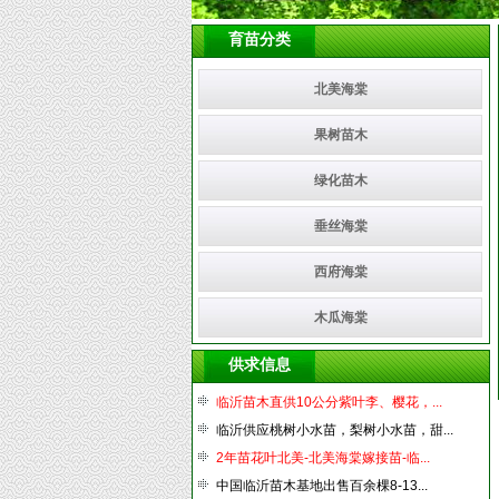
育苗分类
北美海棠
果树苗木
绿化苗木
垂丝海棠
西府海棠
木瓜海棠
供求信息
临沂苗木直供10公分紫叶李、樱花，...
临沂供应桃树小水苗，梨树小水苗，甜...
2年苗花叶北美-北美海棠嫁接苗-临...
中国临沂苗木基地出售百余棵8-13...