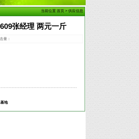
当前位置:
首页
>
供应信息
6609张经理 两元一斤
 点击量：
木基地